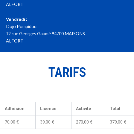
ALFORT
Vendredi :
Dojo Pompidou
12 rue Georges Gaumé 94700 MAISONS-
ALFORT
TARIFS
Adhésion
Licence
Activité
Total
70,00 €
39,00 €
270,00 €
379,00 €