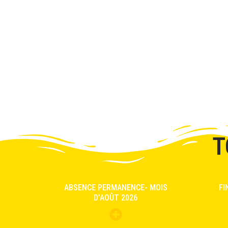
T
ABSENCE PERMANENCE- MOIS
FI
D’AOÛT 2026