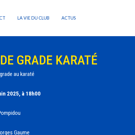
CT
LA VIE DU CLUB
ACTUS
DE GRADE KARATÉ
grade au karaté
uin 2025, à 18h00
Pompidou
eorges Gaume