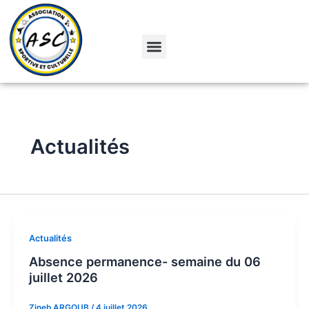
Aller
Pagination
au
d’article
contenu
Menu
Actualités
Actualités
Absence permanence- semaine du 06
juillet 2026
Zineb ARGOUB
/
4 juillet 2026