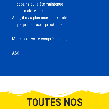
copains qui a été maintenue
malgré la canicule.
Ainsi, il n’y a plus cours de karaté
jusqu’à la saison prochaine.
Merci pour votre compréhension,
ASC
TOUTES NOS