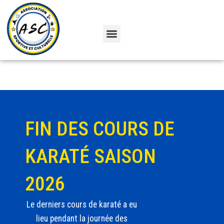
Aller
au
contenu
Menu
FIN DES COURS DE
KARATÉ SAISON
2026
Le derniers cours de karaté a eu
lieu pendant la journée des